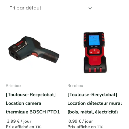
Bricobox
Bricobox
[Toulouse-Recyclobat]
[Toulouse-Recyclobat]
Location caméra
Location détecteur mural
thermique BOSCH PTD1
(bois, métal, électricité)
3,99
€
/ jour
0,99
€
/ jour
Prix affiché en
Prix affiché en
TTC
TTC