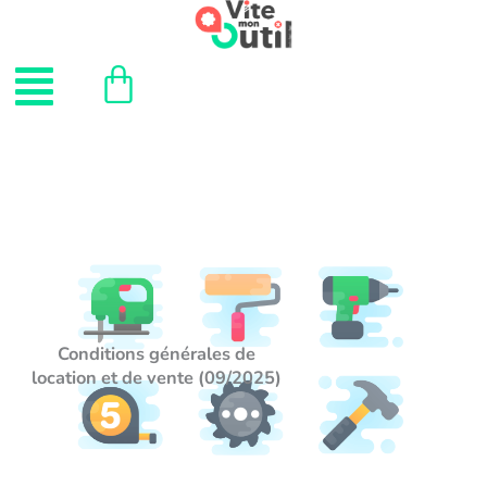
Aller
au
Menu
contenu
Conditions générales de
location et de vente (09/2025)