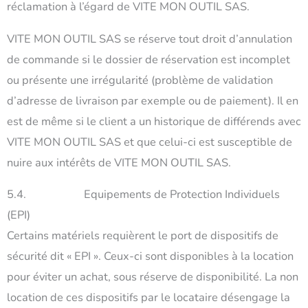
réclamation à l’égard de VITE MON OUTIL SAS.
VITE MON OUTIL SAS se réserve tout droit d’annulation
de commande si le dossier de réservation est incomplet
Gérer le consentement
ou présente une irrégularité (problème de validation
Pour offrir les meilleures expériences, nous utilisons des technologies
d’adresse de livraison par exemple ou de paiement). Il en
telles que les cookies pour stocker et/ou accéder aux informations des
appareils. Le fait de consentir à ces technologies nous permettra de traiter
est de même si le client a un historique de différends avec
des données telles que le comportement de navigation ou les ID uniques
VITE MON OUTIL SAS et que celui-ci est susceptible de
sur ce site. Le fait de ne pas consentir ou de retirer son consentement peut
avoir un effet négatif sur certaines caractéristiques et fonctions.
nuire aux intérêts de VITE MON OUTIL SAS.
5.4. Equipements de Protection Individuels
Accepter
(EPI)
Refuser
Certains matériels requièrent le port de dispositifs de
sécurité dit « EPI ». Ceux-ci sont disponibles à la location
Voir les préférences
pour éviter un achat, sous réserve de disponibilité. La non
Politique de cookies
Mentions légales et RGPD
location de ces dispositifs par le locataire désengage la