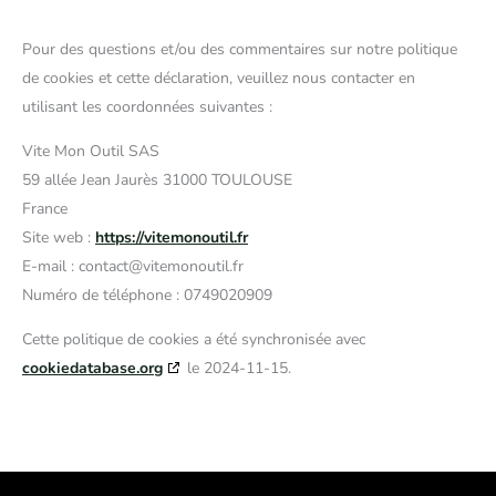
Pour des questions et/ou des commentaires sur notre politique
de cookies et cette déclaration, veuillez nous contacter en
utilisant les coordonnées suivantes :
Vite Mon Outil SAS
59 allée Jean Jaurès 31000 TOULOUSE
France
Site web :
https://vitemonoutil.fr
E-mail :
contact@
vitemonoutil.fr
Numéro de téléphone : 0749020909
Cette politique de cookies a été synchronisée avec
cookiedatabase.org
le 2024-11-15.