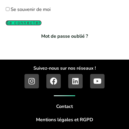
Se souvenir de moi
Mot de passe oublié ?
Suivez-nous sur nos réseaux !
I
F
L
Y
n
a
i
o
s
c
n
u
t
e
k
t
a
b
e
u
Contact
g
o
d
b
r
o
i
e
Mentions légales et RGPD
a
k
n