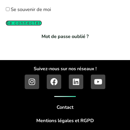
Se souvenir de moi
Mot de passe oublié ?
Suivez-nous sur nos réseaux !
I
F
L
Y
n
a
i
o
s
c
n
u
t
e
k
t
a
b
e
u
Contact
g
o
d
b
r
o
i
e
Mentions légales et RGPD
a
k
n