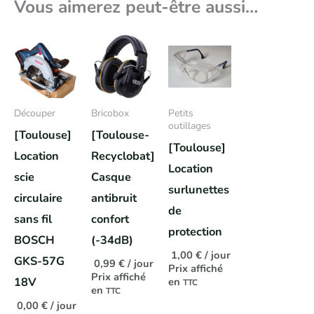
Vous aimerez peut-être aussi…
Découper
Bricobox
Petits
outillages
[Toulouse]
[Toulouse-
[Toulouse]
Location
Recyclobat]
Location
scie
Casque
surlunettes
circulaire
antibruit
de
sans fil
confort
protection
BOSCH
(-34dB)
1,00
€
/ jour
GKS-57G
0,99
€
/ jour
Prix affiché
Prix affiché
18V
en
TTC
en
TTC
0,00
€
/ jour