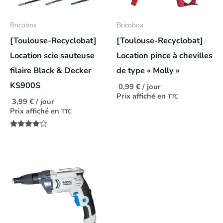
Bricobox
Bricobox
[Toulouse-Recyclobat]
[Toulouse-Recyclobat]
Location scie sauteuse
Location pince à chevilles
filaire Black & Decker
de type « Molly »
KS900S
0,99
€
/ jour
Prix affiché en
TTC
3,99
€
/ jour
Prix affiché en
TTC
Note
4.00
sur 5