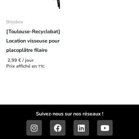
Bricobox
[Toulouse-Recyclobat]
Location visseuse pour
placoplâtre filaire
2,99
€
/ jour
Prix affiché en
TTC
Suivez-nous sur nos réseaux !
I
F
L
Y
n
a
i
o