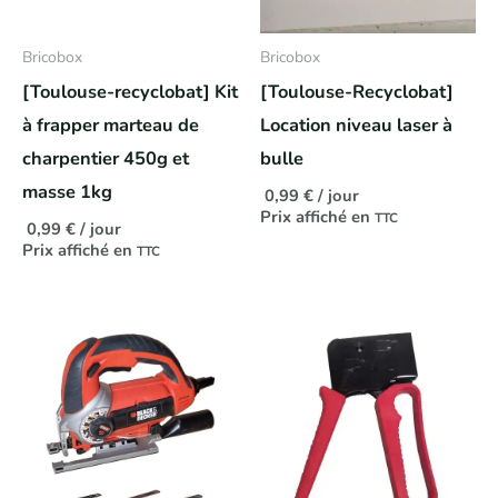
Bricobox
Bricobox
[Toulouse-recyclobat] Kit
[Toulouse-Recyclobat]
à frapper marteau de
Location niveau laser à
charpentier 450g et
bulle
masse 1kg
0,99
€
/ jour
Prix affiché en
TTC
0,99
€
/ jour
Prix affiché en
TTC