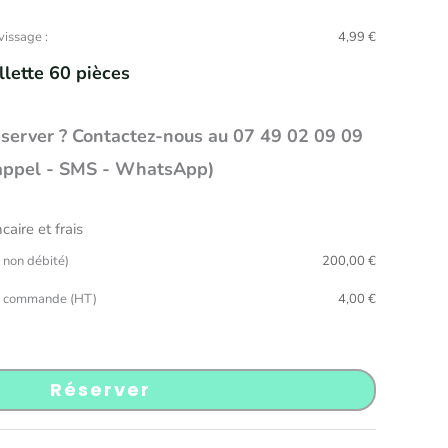
vissage :
4,99
€
lette 60 pièces
éserver ? Contactez-nous au 07 49 02 09 09
appel - SMS - WhatsApp)
aire et frais
 non débité)
200,00
€
de commande (HT)
4,00
€
Réserver