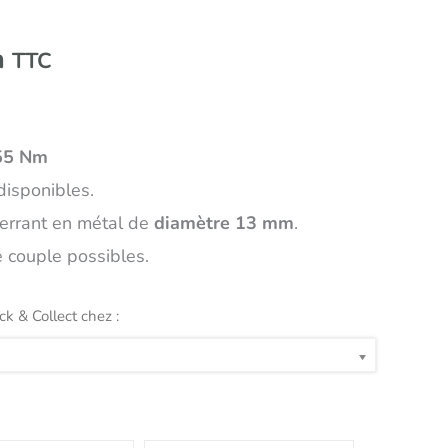
n
TTC
55 Nm
disponibles.
errant en métal de
diamètre 13 mm
.
 couple possibles.
ick & Collect chez :