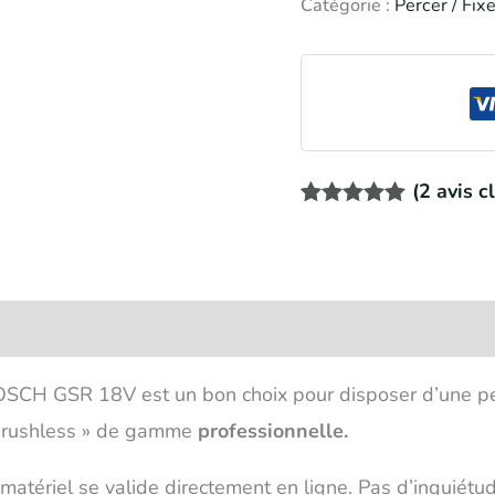
Catégorie :
Percer / Fixe
(
2
avis cl
Noté
2
5.00
sur 5 basé
sur
notations
client
BOSCH GSR 18V est un bon choix pour disposer d’une per
 Brushless » de gamme
professionnelle.
u matériel se valide directement en ligne. Pas d’inquiét