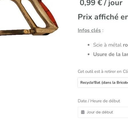
0,99
€
/ jour
Prix affiché e
Infos clés
:
Scie à métal
r
Usure de la la
Cet outil est à retirer en Cl
Recyclo'Bat (dans la Bricob
Date / Heure de début