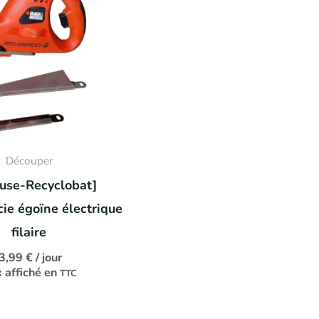
Découper
ouse-Recyclobat]
cie égoïne électrique
filaire
3,99
€
/ jour
x affiché en
TTC