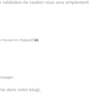
le validation de caution vous sera simplement
re neuve
en cliquant
ici
.
écoupe :
e dans notre blog),