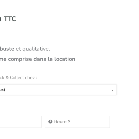
n
TTC
obuste
et qualitative.
me comprise dans la location
ick & Collect chez :
ox)