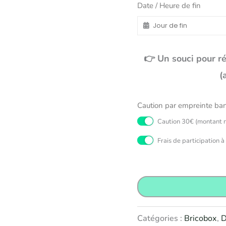
Date / Heure de fin
👉 Un souci pour r
(
Caution par empreinte banc
Caution 30€ (montant n
Frais de participation à
Catégories :
Bricobox
,
D