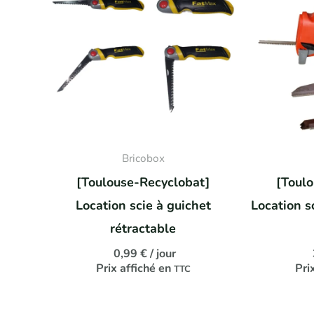
Bricobox
[Toulouse-Recyclobat]
[Toul
Location scie à guichet
Location s
rétractable
0,99
€
/ jour
Prix affiché en
Pri
TTC