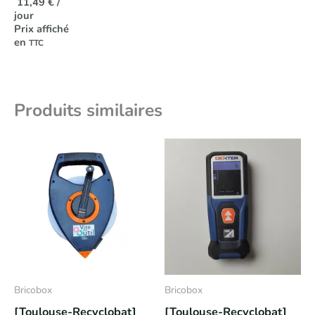
11,49
€
/
jour
Prix affiché
en
TTC
Produits similaires
Bricobox
Bricobox
[Toulouse-Recyclobat]
[Toulouse-Recyclobat]