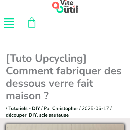
Aller
au
Menu
contenu
[Tuto Upcycling]
Comment fabriquer des
dessous verre fait
maison ?
/
Tutoriels - DIY
/ Par
Christopher
/
2025-06-17
/
découper
,
DIY
,
scie sauteuse