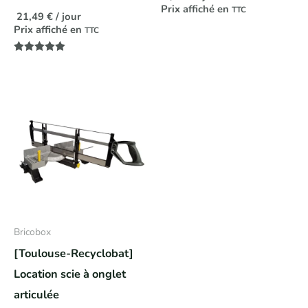
Prix affiché en
TTC
21,49
€
/ jour
Prix affiché en
TTC
Note
5.00
sur 5
Bricobox
[Toulouse-Recyclobat]
Location scie à onglet
articulée