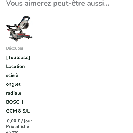
Vous aimerez peut-être aussi…
Découper
[Toulouse]
Location
scie à
onglet
radiale
BOSCH
GCM 8 SJL
0,00
€
/ jour
Prix affiché
en
TTC