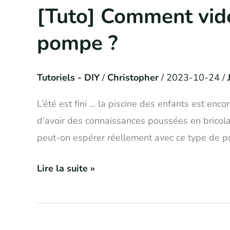
[Tuto] Comment vider
[Tuto]
Comment
pompe ?
vider
facilement
Tutoriels - DIY
/
Christopher
/
2023-10-24
/
sa
piscine
L’été est fini … la piscine des enfants est enc
à
d’avoir des connaissances poussées en bricola
l’aide
peut-on espérer réellement avec ce type de 
d’une
pompe
Lire la suite »
?