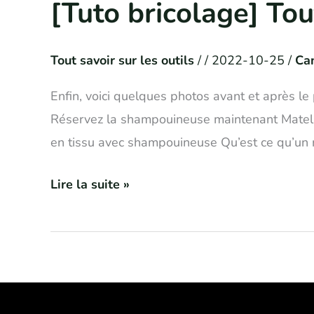
[Tuto bricolage] To
[Tuto
bricolage]
Tout
Tout savoir sur les outils
/
/
2022-10-25
/
Ca
sur
Enfin, voici quelques photos avant et après l
la
Réservez la shampouineuse maintenant Matel
shampouineuse
en tissu avec shampouineuse Qu’est ce qu’un 
Lire la suite »